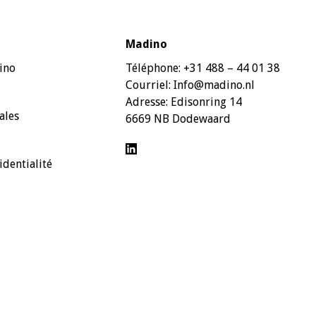
Madino
ino
Téléphone:
+31 488 – 44 01 38
Courriel:
Info@madino.nl
Adresse:
Edisonring 14
ales
6669 NB Dodewaard
identialité