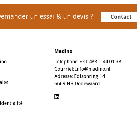
emander un essai & un devis ?
Contact
Madino
ino
Téléphone:
+31 488 – 44 01 38
Courriel:
Info@madino.nl
Adresse:
Edisonring 14
ales
6669 NB Dodewaard
identialité