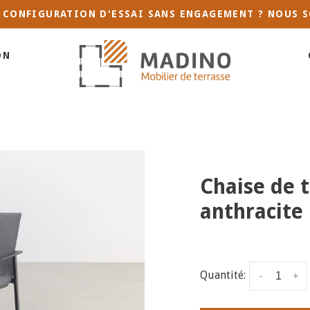
 CONFIGURATION D'ESSAI SANS ENGAGEMENT ? NOUS S
ON
Chaise de t
anthracite
Quantité:
-
+