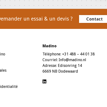
emander un essai & un devis ?
Contact
Madino
ino
Téléphone:
+31 488 – 44 01 38
Courriel:
Info@madino.nl
Adresse:
Edisonring 14
ales
6669 NB Dodewaard
identialité