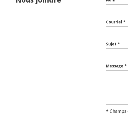
Nous joindre
Nom
*
Courriel
*
Sujet
*
Message
*
* Champs 