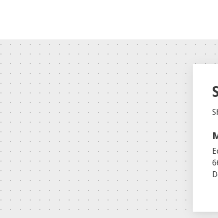
S
M
E
6
D