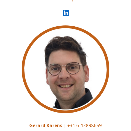
Gerard Karens |
+31 6-13898659