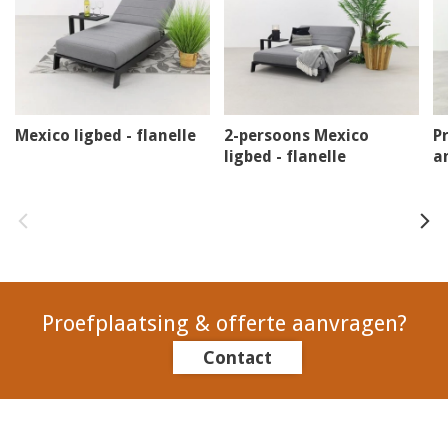
Mexico ligbed - flanelle
2-persoons Mexico
P
ligbed - flanelle
a
Proefplaatsing & offerte aanvragen?
Contact