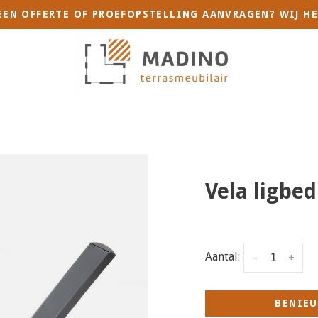
 EEN OFFERTE OF PROEFOPSTELLING AANVRAGEN? WIJ HE
Vela ligbed
Aantal:
-
+
BENIEU