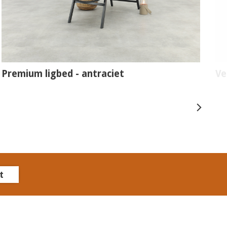
Premium ligbed - antraciet
Ve
t