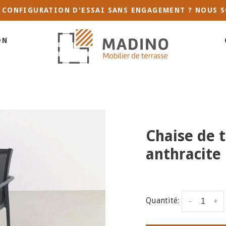
 CONFIGURATION D'ESSAI SANS ENGAGEMENT ? NOUS S
ON
Chaise de t
anthracite
Quantité:
-
+