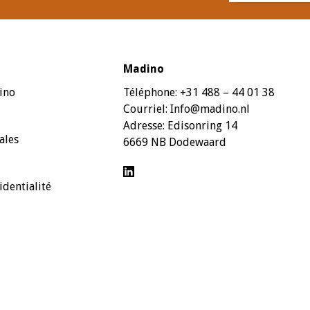
Madino
ino
Téléphone:
+31 488 – 44 01 38
Courriel:
Info@madino.nl
Adresse:
Edisonring 14
ales
6669 NB Dodewaard
identialité