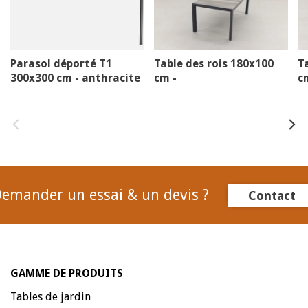
Parasol déporté T1
Table des rois 180x100
T
300x300 cm - anthracite
cm -
c
céramique/anthracite
emander un essai & un devis ?
Contact
GAMME DE PRODUITS
Tables de jardin