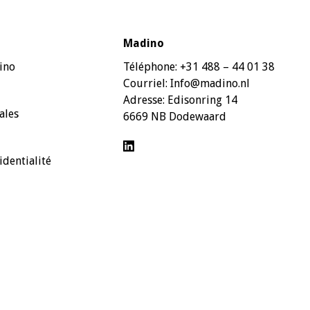
Madino
ino
Téléphone:
+31 488 – 44 01 38
Courriel:
Info@madino.nl
Adresse:
Edisonring 14
ales
6669 NB Dodewaard
identialité