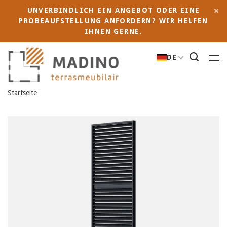
UNVERBINDLICH EIN ANGEBOT ODER EINE
PROBEAUFSTELLUNG ANFORDERN? WIR HELFEN
IHNEN GERNE.
DE
Startseite