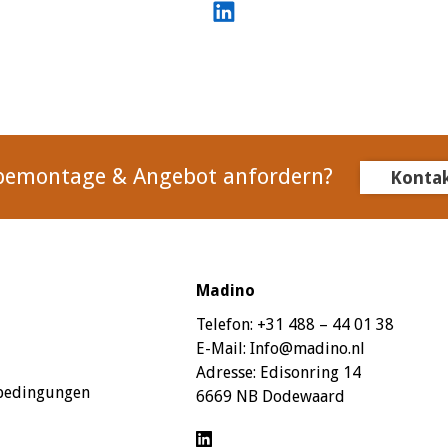
bemontage & Angebot anfordern?
Konta
Madino
Telefon:
+31 488 – 44 01 38
E-Mail:
Info@madino.nl
Adresse:
Edisonring 14
sbedingungen
6669 NB Dodewaard