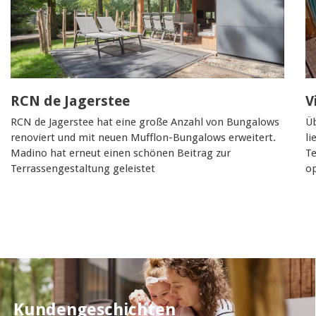
RCN de Jagerstee
V
RCN de Jagerstee hat eine große Anzahl von Bungalows
Ü
renoviert und mit neuen Mufflon-Bungalows erweitert.
li
Madino hat erneut einen schönen Beitrag zur
Te
Terrassengestaltung geleistet
op
Kundengeschichten