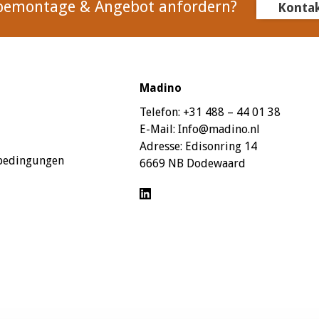
bemontage & Angebot anfordern?
Konta
Madino
Telefon:
+31 488 – 44 01 38
E-Mail:
Info@madino.nl
Adresse:
Edisonring 14
sbedingungen
6669 NB Dodewaard