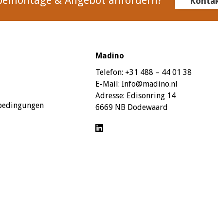
bemontage & Angebot anfordern?
Konta
Madino
Telefon:
+31 488 – 44 01 38
E-Mail:
Info@madino.nl
Adresse:
Edisonring 14
sbedingungen
6669 NB Dodewaard