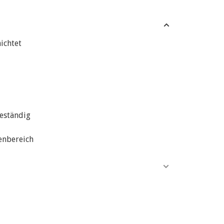
ichtet
eständig
enbereich