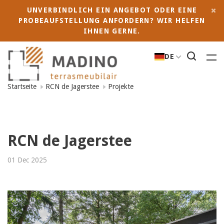
UNVERBINDLICH EIN ANGEBOT ODER EINE
PROBEAUFSTELLUNG ANFORDERN? WIR HELFEN
IHNEN GERNE.
DE
Startseite
RCN de Jagerstee
Projekte
RCN de Jagerstee
01 Dec 2025