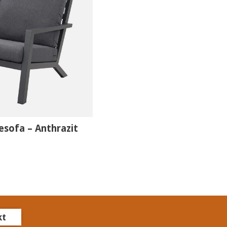
esofa – Anthrazit
kt