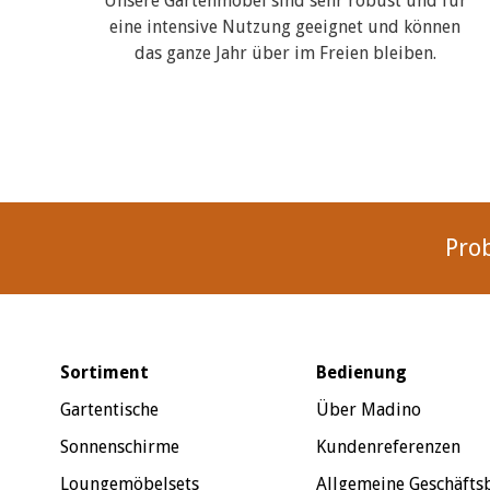
Unsere Gartenmöbel sind sehr robust und für
eine intensive Nutzung geeignet und können
das ganze Jahr über im Freien bleiben.
Pro
Sortiment
Bedienung
Gartentische
Über Madino
Sonnenschirme
Kundenreferenzen
Loungemöbelsets
Allgemeine Geschäft