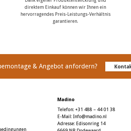
Dank eigener Produktentwicklung und
direktem Einkauf können wir Ihnen ein
hervorragendes Preis-Leistungs-Verhältnis
garantieren.
bemontage & Angebot anfordern?
Konta
Madino
Telefon:
+31 488 – 44 01 38
E-Mail:
Info@madino.nl
Adresse:
Edisonring 14
sbedingungen
6669 NB Dodewaard