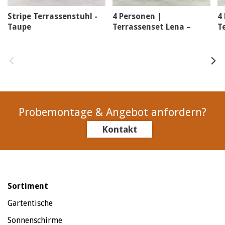
Stripe Terrassenstuhl -
4 Personen |
4
Taupe
Terrassenset Lena –
T
Stripe Taupe
P
Probemontage & Angebot anfordern?
Kontakt
Sortiment
Gartentische
Sonnenschirme