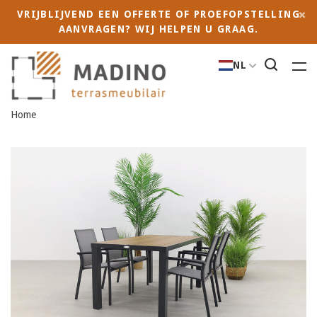
VRIJBLIJVEND EEN OFFERTE OF PROEFOPSTELLING
AANVRAGEN? WIJ HELPEN U GRAAG.
NL
Home