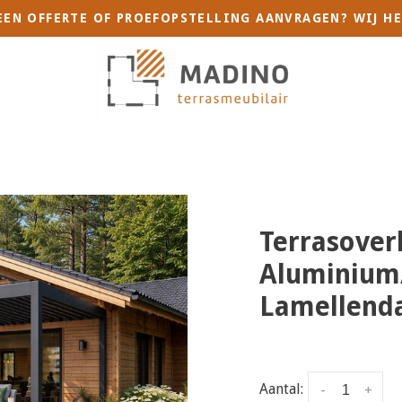
 EEN OFFERTE OF PROEFOPSTELLING AANVRAGEN? WIJ HE
Terrasover
Aluminium/
Lamellend
Aantal:
-
+