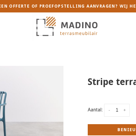
 EEN OFFERTE OF PROEFOPSTELLING AANVRAGEN? WIJ HE
Stripe terr
Aantal:
-
+
BENIEU