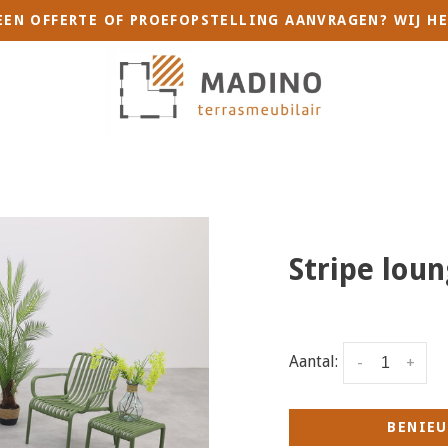
 EEN OFFERTE OF PROEFOPSTELLING AANVRAGEN? WIJ HE
Stripe lou
Aantal:
-
+
BENIEU