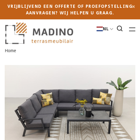
VRIJBLIJVEND EEN OFFERTE OF PROEFOPSTELLING
AANVRAGEN? WIJ HELPEN U GRAAG.
NL
Home