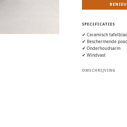
BENIEU
SPECIFICATIES
✔ Ceramisch tafelbla
✔ Beschermende poed
✔ Onderhoudsarm
✔ Windvast
OMSCHRIJVING