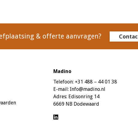
efplaatsing & offerte aanvragen?
Contac
Madino
Telefoon:
+31 488 – 44 01 38
E-mail:
Info@madino.nl
Adres:
Edisonring 14
waarden
6669 NB Dodewaard