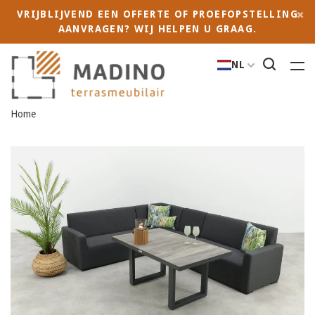
VRIJBLIJVEND EEN OFFERTE OF PROEFOPSTELLING
AANVRAGEN? WIJ HELPEN U GRAAG.
NL
Home