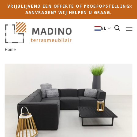
VRIJBLIJVEND EEN OFFERTE OF PROEFOPSTELLING
AANVRAGEN? WIJ HELPEN U GRAAG.
NL
Home