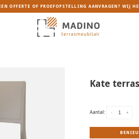
 EEN OFFERTE OF PROEFOPSTELLING AANVRAGEN? WIJ HE
Kate terras
Aantal:
-
+
BENIEU