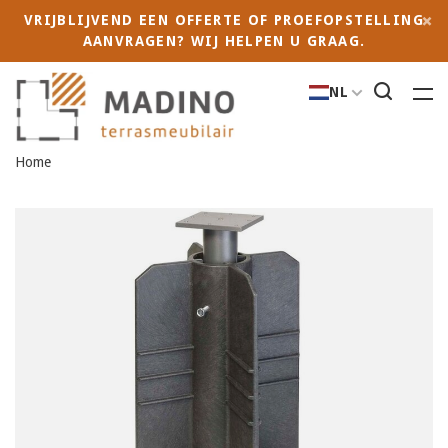
VRIJBLIJVEND EEN OFFERTE OF PROEFOPSTELLING
AANVRAGEN? WIJ HELPEN U GRAAG.
NL
Home