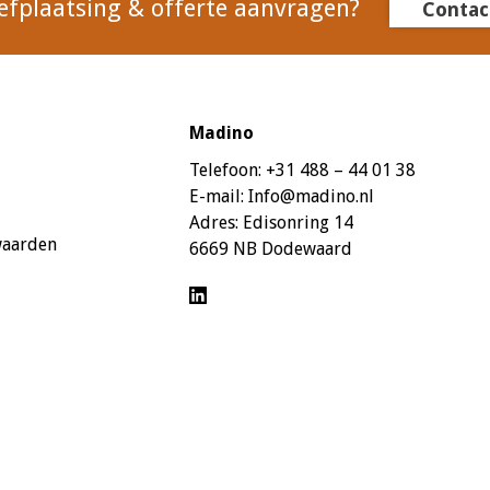
efplaatsing & offerte aanvragen?
Contac
Madino
Telefoon:
+31 488 – 44 01 38
E-mail:
Info@madino.nl
Adres:
Edisonring 14
waarden
6669 NB Dodewaard