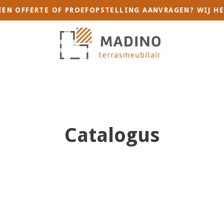
 EEN OFFERTE OF PROEFOPSTELLING AANVRAGEN? WIJ HE
Catalogus