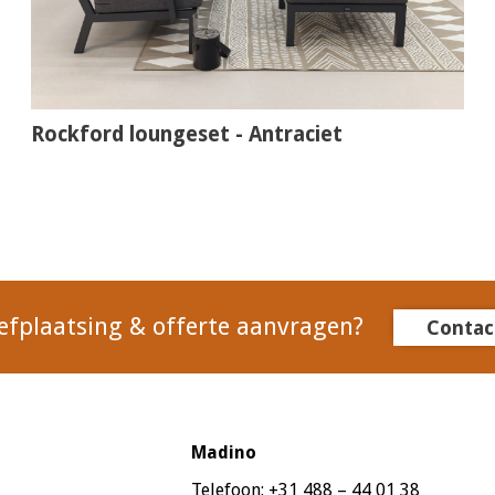
Rockford loungeset - Antraciet
efplaatsing & offerte aanvragen?
Contac
Madino
Telefoon:
+31 488 – 44 01 38