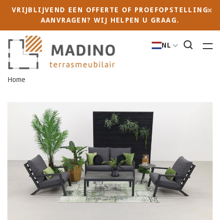
VRIJBLIJVEND EEN OFFERTE OF PROEFOPSTELLING
AANVRAGEN? WIJ HELPEN U GRAAG.
NL
Home