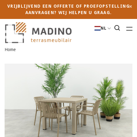
VRIJBLIJVEND EEN OFFERTE OF PROEFOPSTELLING
AANVRAGEN? WIJ HELPEN U GRAAG.
NL
Home