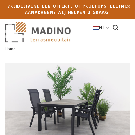
VRIJBLIJVEND EEN OFFERTE OF PROEFOPSTELLING
AANVRAGEN? WIJ HELPEN U GRAAG.
NL
Home