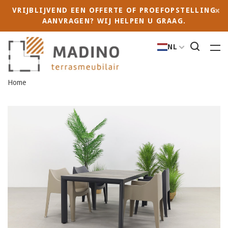
VRIJBLIJVEND EEN OFFERTE OF PROEFOPSTELLING
AANVRAGEN? WIJ HELPEN U GRAAG.
NL
Home