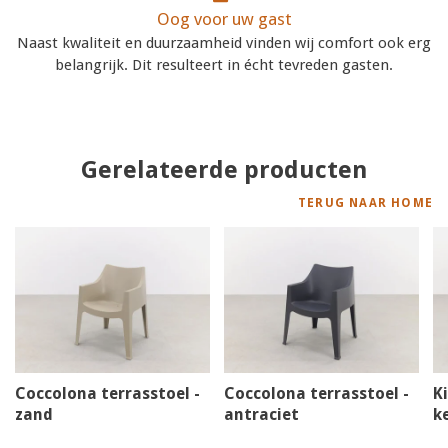
Oog voor uw gast
Naast kwaliteit en duurzaamheid vinden wij comfort ook erg
belangrijk. Dit resulteert in écht tevreden gasten.
Gerelateerde producten
TERUG NAAR HOME
Coccolona terrasstoel -
Coccolona terrasstoel -
K
zand
antraciet
k