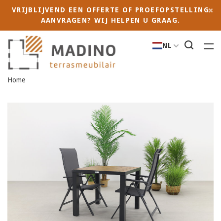
VRIJBLIJVEND EEN OFFERTE OF PROEFOPSTELLING
AANVRAGEN? WIJ HELPEN U GRAAG.
NL
Home