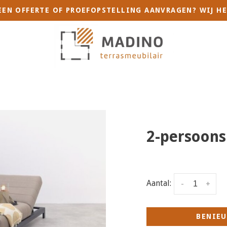
 EEN OFFERTE OF PROEFOPSTELLING AANVRAGEN? WIJ HE
2-persoons
Aantal:
-
+
BENIEU