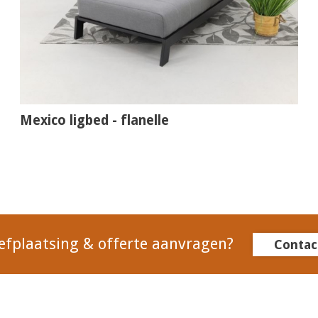
Mexico ligbed - flanelle
efplaatsing & offerte aanvragen?
Contac