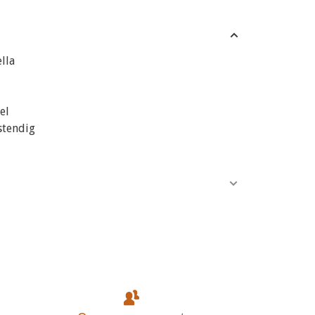
lla
el
stendig