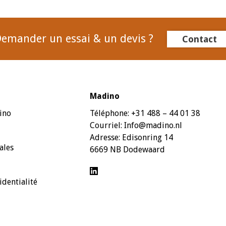
emander un essai & un devis ?
Contact
Madino
ino
Téléphone:
+31 488 – 44 01 38
Courriel:
Info@madino.nl
Adresse:
Edisonring 14
ales
6669 NB Dodewaard
identialité