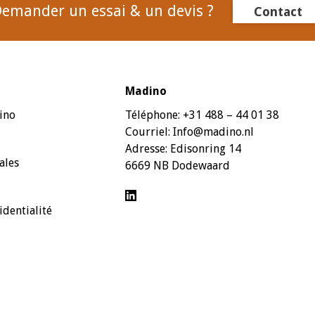
emander un essai & un devis ?
Contact
Madino
ino
Téléphone:
+31 488 – 44 01 38
Courriel:
Info@madino.nl
Adresse:
Edisonring 14
ales
6669 NB Dodewaard
identialité