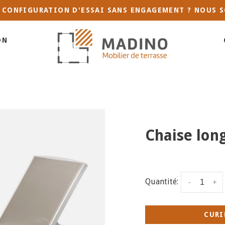
 CONFIGURATION D'ESSAI SANS ENGAGEMENT ? NOUS S
ON
Chaise long
Quantité:
-
+
CURI