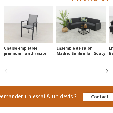
RETOUR À L'ACCUEIL
Chaise empilable
Ensemble de salon
E
premium - anthracite
Madrid Sunbrella - Sooty
B
A
emander un essai & un devis ?
Contact