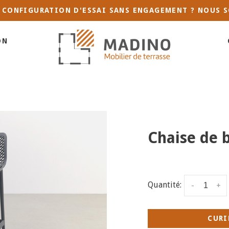
 CONFIGURATION D'ESSAI SANS ENGAGEMENT ? NOUS S
ON
Chaise de b
Quantité:
-
+
CURI