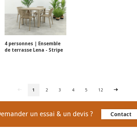
4 personnes | Ensemble
de terrasse Lena - Stripe
Taupe
1
2
3
4
5
12
emander un essai & un devis ?
Contact